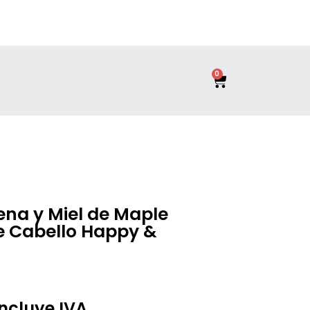
0
na y Miel de Maple
e Cabello Happy &
icional
incluye IVA