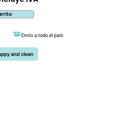
arrito
Envío a todo el país
appy and clean