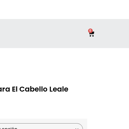
0
ra El Cabello Leale
icional